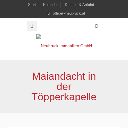
Start
Kalender
Kontakt & Anfahrt
office@neubruck.at
Maiandacht in
der
Töpperkapelle